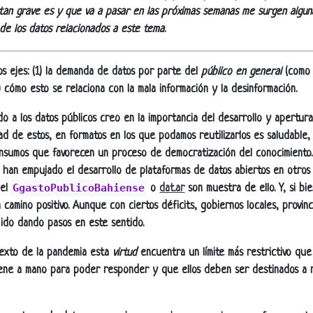
tan grave es y que va a pasar en las próximas semanas me surgen algun
 de los datos relacionados a este tema
.
s ejes: (1) la demanda de datos por parte del
público en general
(como 
) cómo esto se relaciona con la mala información y la desinformación.
o a los datos públicos creo en la importancia del desarrollo y apertur
ad de estos, en formatos en los que podamos reutilizarlos es saludable,
insumos que favorecen un proceso de democratización del conocimiento.
l han empujado el desarrollo de plataformas de datos abiertos en otros 
GgastoPublicoBahiense
 el
o
dat.ar
son muestra de ello. Y, si bi
 camino positivo. Aunque con ciertos déficits, gobiernos locales, provin
ido dando pasos en este sentido.
exto de la pandemia esta
virtud
encuentra un límite más restrictivo que
ene a mano para poder responder y que ellos deben ser destinados a re